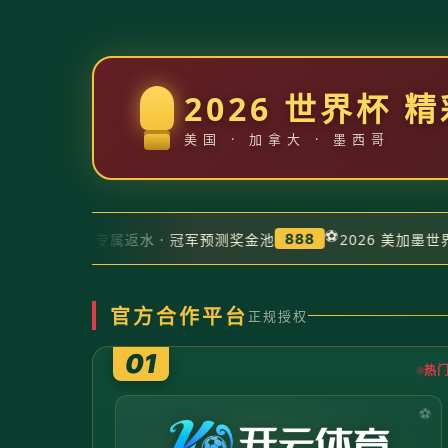
2026 世界杯 
美国 · 加拿大 · 墨西哥
🏆
⚽
竞猜专属返水 · 冠军预测奖金池
2026 美加墨世界杯
8
888
官方合作平台
正规授权
01
热